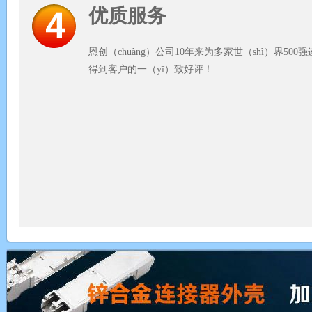
优质服务
恩创（chuàng）公司10年来为多家世（shì）界500
得到客户的一（yī）致好评！