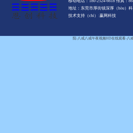
移动电话：180-2524-6618 传真：86-7
会飞料，那我们恩......
地址：东莞市厚街镇深厚（hòu）科
技术支持（chí）:
赢网科技
压铸件打样的目的是（shì）什么
院-八戒八戒午夜视频HD在线观看-八
一（yī）般客（kè）户确定要做产
品之后，我们会马（mǎ）上准备开
模具，开完模具了（le）要打样
（yàng）给客户看，客户觉
（jiào）得OK了，我们就开始......
东（dōng）莞恩创 锌合金压铸件
黏模怎么办 新能源汽车连接器
在压铸产品的（de）过程中，会有
各种问题出现，需要我们耐心试模
改善，今天就来说一说铝合（hé）
金压铸件（jiàn）粘膜这个问