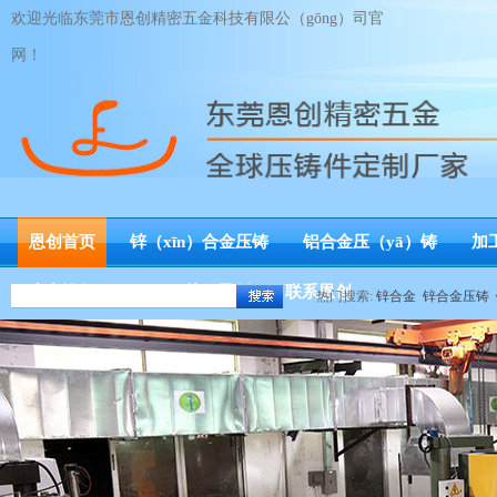
欢迎光临东莞市恩创精密五金科技有限公（gōng）司官
网！
恩创首页
锌（xīn）合金压铸
铝合金压（yā）铸
加
生产设备（bèi）
关于恩创
联系恩创
热门搜索:
锌合金
锌合金压铸