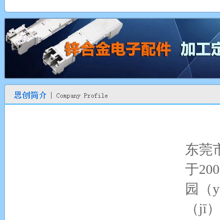
东莞
于20
园（y
（jī