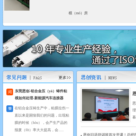
工程部
东莞恩创-锌（xīn）合金压铸件的
恩
浸渗处理
恩
一（yī）般压铸件内部有缺陷如气
理
孔，针孔等，我们会采（cǎi）用浸
暮
（jìn）渗处理。就（jiù）是（shì）
次.
压入密封剂，浸渗（shèn）剂，使
恩创日语培训班首次开课！总经理