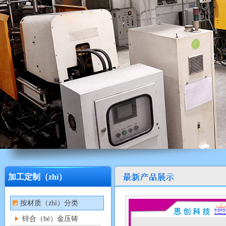
加工定制（zhì）
按材质（zhì）分类
锌合（hé）金压铸