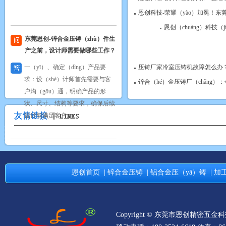
压铸件具有耐磨性（xìng），......
恩创科技-荣耀（yào）加冕！东莞
恩创（chuàng）科技
恩（ēn）创 锌合金的用途 锌
（xīn）合金压铸厂家
锌合金是一种以锌（xīn）为基础
压铸厂家冷室压铸机故障怎么办？.
的合金，通常含有（yǒu）小量的
锌合（hé）金压铸厂（chǎng）
铝、铜和镁等元素（sù）。由
（yóu）于其良好的性能（néng）
东莞锌合金压铸厂家模具有（yǒu
和可加工性（xìng），锌合金具有
为什么锌合金压铸厂家报（bào）价
（yǒu）......
恩创锌合金（jīn）如何预防飞料
恩创首页
| 锌合金压铸
| 铝合金压（yā）铸
| 
在锌合金压铸过程中，我常看到飞
（fēi）料的视频，飞料就像买彩
票，永（yǒng）远也不知道
Copyright © 东莞市恩创精密五
（dào）你身边这一台（tái）会不