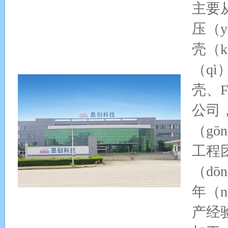
主要
压（y
壳（
（qì
壳、
公司
（gō
工程
（dō
年（n
产经